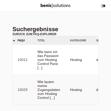
Suchergebnisse
ZURÜCK ZUM FAQ-EXPLORER
FAQ#
TITEL
KATEGORIE
SPRACHE
Wie kann ich
das Passwort
10012
zum Hosting
Hosting
de
Control Pane
[...]
Wie lauten
meine
10029
Zugangsdaten
Hosting
de
zum Hosting
Control [...]