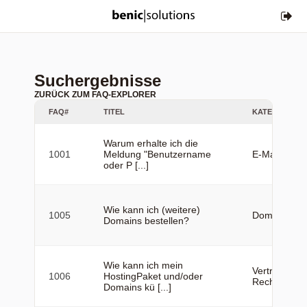
Suchergebnisse
ZURÜCK ZUM FAQ-EXPLORER
FAQ#
TITEL
KATEGORIE
Warum erhalte ich die
1001
Meldung "Benutzername
E-Mail
oder P [...]
Wie kann ich (weitere)
1005
Domains
Domains bestellen?
Wie kann ich mein
Vertrag &
1006
HostingPaket und/oder
Rechnung
Domains kü [...]