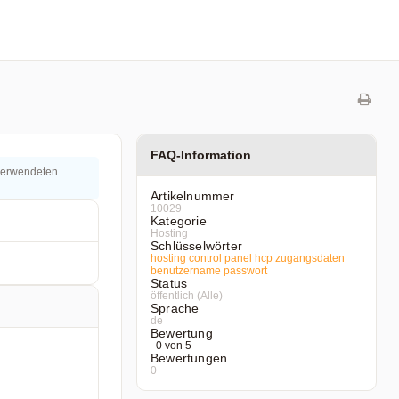
FAQ-Information
 verwendeten
Artikelnummer
10029
Kategorie
Hosting
Schlüsselwörter
hosting
control
panel
hcp
zugangsdaten
benutzername
passwort
Status
öffentlich (Alle)
Sprache
de
Bewertung
0 von 5
Bewertungen
0